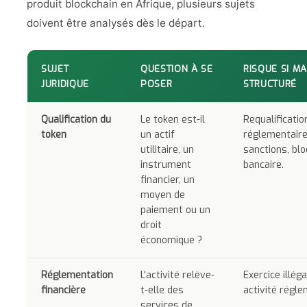
produit blockchain en Afrique, plusieurs sujets
doivent être analysés dès le départ.
SUJET
QUESTION À SE
RISQUE SI M
JURIDIQUE
POSER
STRUCTURÉ
Qualification du
Le token est-il
Requalificatio
token
un actif
réglementaire
utilitaire, un
sanctions, bl
instrument
bancaire.
financier, un
moyen de
paiement ou un
droit
économique ?
Réglementation
L'activité relève-
Exercice illéga
financière
t-elle des
activité régl
services de