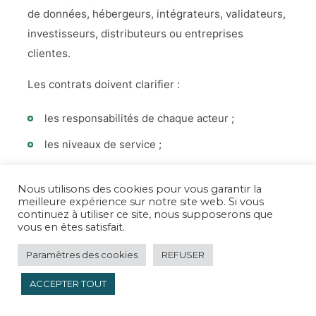
de données, hébergeurs, intégrateurs, validateurs,
investisseurs, distributeurs ou entreprises
clientes.
Les contrats doivent clarifier :
les responsabilités de chaque acteur ;
les niveaux de service ;
les conditions d'utilisation ;
Nous utilisons des cookies pour vous garantir la
les limitations de responsabilité ;
meilleure expérience sur notre site web. Si vous
continuez à utiliser ce site, nous supposerons que
les règles de conservation et de restitution des
vous en êtes satisfait.
données ;
Paramètres des cookies
REFUSER
la propriété du code et des développements ;
ACCEPTER TOUT
les mécanismes de résolution des litiges.