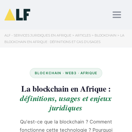
Toggl
ALF - SERVICES JURIDIQUES EN AFRIQUE
>
ARTICLES
>
BLOCKCHAIN
>
LA
BLOCKCHAIN EN AFRIQUE : DÉFINITIONS ET CAS D’USAGES
BLOCKCHAIN · WEB3 · AFRIQUE
La blockchain en Afrique :
définitions, usages et enjeux
juridiques
Qu'est-ce que la blockchain ? Comment
fonctionne cette technologie ? Pourquoi