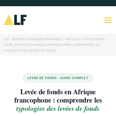
Togg
ALF - SERVICES JURIDIQUES EN AFRIQUE
>
ARTICLES
>
CÔTE D'IVOIRE
>
LEVÉE DE FONDS EN AFRIQUE FRANCOPHONE | COMPRENDRE LES
TYPOLOGIES DES LEVÉES DE FONDS
LEVÉE DE FONDS · GUIDE COMPLET
Levée de fonds en Afrique
francophone : comprendre les
typologies des levées de fonds