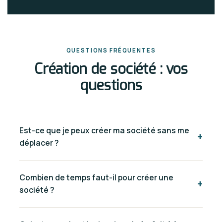
QUESTIONS FRÉQUENTES
Création de société : vos
questions
Est-ce que je peux créer ma société sans me
+
déplacer ?
Oui. L'intégralité du processus est dématérialisé. Nous
Combien de temps faut-il pour créer une
gérons toutes les démarches locales pour vous —
+
société ?
rédaction, dépôt, enregistrement. Vous recevez vos
documents finaux par voie électronique.
Entre 5 et 15 jours ouvrés selon le pays. Le Maroc est