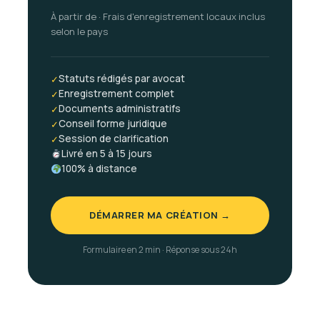
À partir de · Frais d'enregistrement locaux inclus
selon le pays
Statuts rédigés par avocat
✓
Enregistrement complet
✓
Documents administratifs
✓
Conseil forme juridique
✓
Session de clarification
✓
Livré en 5 à 15 jours
100% à distance
DÉMARRER MA CRÉATION →
Formulaire en 2 min · Réponse sous 24h