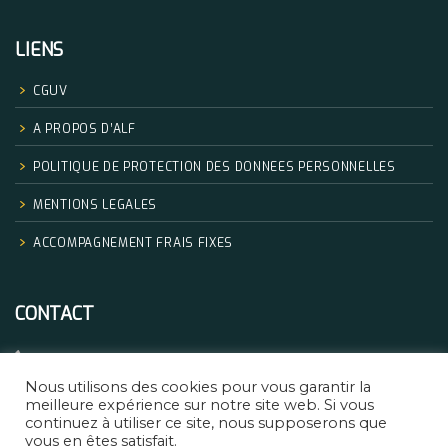
LIENS
CGUV
A PROPOS D’ALF
POLITIQUE DE PROTECTION DES DONNEES PERSONNELLES
MENTIONS LEGALES
ACCOMPAGNEMENT FRAIS FIXES
CONTACT
+33.06.68.32.83.14
Nous utilisons des cookies pour vous garantir la
formation@africanlegalfactory.com
meilleure expérience sur notre site web. Si vous
continuez à utiliser ce site, nous supposerons que
vous en êtes satisfait.