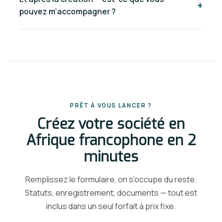
+
process is conducted remotely.
pouvez m'accompagner ?
(Clifford Chance, PE/M&A). Les statuts sont rédigés et
validés par des avocats. L'IA accélère l'analyse, mais la
Oui. ALF propose aussi la revue de contrats (SaaS,
validation finale est toujours humaine et juridique.
partenariat, NDA) et le dépôt de marque (OAPI, ARIPO).
Pour un accompagnement juridique continu, Mavouna
Avocats assure le conseil permanent aux scale-ups
tech en France et en Afrique.
PRÊT À VOUS LANCER ?
Créez votre société en
Afrique francophone en 2
minutes
Remplissez le formulaire, on s'occupe du reste.
Statuts, enregistrement, documents — tout est
inclus dans un seul forfait à prix fixe.