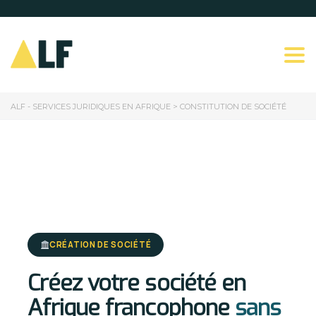
Togg
ALF - SERVICES JURIDIQUES EN AFRIQUE
>
CONSTITUTION DE SOCIÉTÉ
CRÉATION DE SOCIÉTÉ
Créez votre société en
Afrique francophone
sans