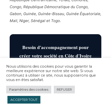
Congo, République Démocratique du Congo,
Gabon, Guinée, Guinée-Bissau, Guinée Équatoriale,
Mali, Niger, Sénégal et Togo.
Besoin d'accompagnement pour
créer votre société en Côte d'Ivoire
?
Nous utilisons des cookies pour vous garantir la
meilleure expérience sur notre site web. Si vous
Statuts, capital, formalités CEPICI, documents
continuez à utiliser ce site, nous supposerons que
vous en êtes satisfait.
étrangers, traductions et immatriculation : nos
avocats OHADA vous accompagnent de A à
Paramètres des cookies
REFUSER
Z.
ACCEPTER TOUT
Créer votre société avec ALF →