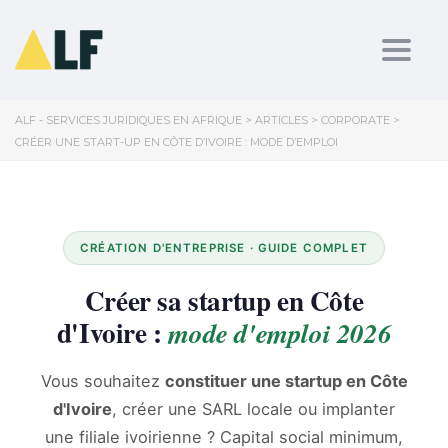
Toggl
ALF - SERVICES JURIDIQUES EN AFRIQUE
>
ARTICLES
>
CORPORATE
>
CRÉER UNE START-UP EN CÔTE D’IVOIRE : MODE D’EMPLOI
CRÉATION D'ENTREPRISE · GUIDE COMPLET
Créer sa startup en Côte
d'Ivoire :
mode d'emploi 2026
Vous souhaitez
constituer une startup en Côte
d'Ivoire
, créer une SARL locale ou implanter
une filiale ivoirienne ? Capital social minimum,