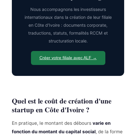
structuration des flux financiers dès la création
traductions et, le cas échéant, les formalités de
de la société : capital, avances en compte
Nous accompagnons les investisseurs
légalisation ou d'apostille.
courant, prestations intragroupe, dividendes,
internationaux dans la création de leur filiale
management fees ou financement externe.
en Côte d'Ivoire : documents corporate,
traductions, statuts, formalités RCCM et
structuration locale.
Créer votre filiale avec ALF →
Quel est le coût de création d'une
startup en Côte d'Ivoire ?
En pratique, le montant des débours
varie en
fonction du montant du capital social
, de la forme