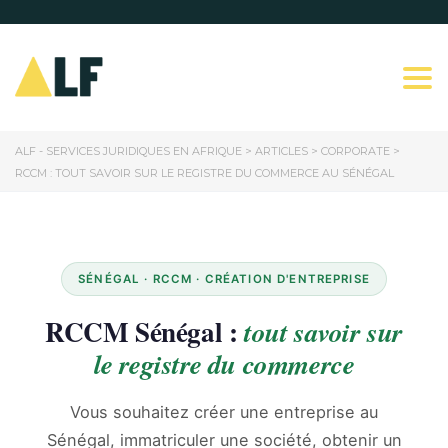
Togg
ALF - SERVICES JURIDIQUES EN AFRIQUE
>
ARTICLES
>
CORPORATE
>
RCCM : TOUT SAVOIR SUR LE REGISTRE DU COMMERCE AU SÉNÉGAL
SÉNÉGAL · RCCM · CRÉATION D'ENTREPRISE
RCCM Sénégal :
tout savoir sur
le registre du commerce
Vous souhaitez créer une entreprise au
Sénégal, immatriculer une société, obtenir un