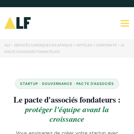
Togg
ALF - SERVICES JURIDIQUES EN AFRIQUE
>
ARTICLES
>
CORPORATE
>
LE
PACTE D’ASSOCIÉS FONDATEURS
STARTUP · GOUVERNANCE · PACTE D'ASSOCIÉS
Le pacte d'associés fondateurs :
protéger l'équipe avant la
croissance
Vous envisagez de créer votre startup avec