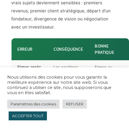
vrais sujets deviennent sensibles : premiers
revenus, premier client stratégique, départ d'un
fondateur, divergence de vision ou négociation
avec un investisseur.
BONNE
ERREUR
CONSÉQUENCE
PRATIQUE
Signer après
Les positions
Signer au
le conflit
sont déjà
moment de la
Nous utilisons des cookies pour vous garantir la
figées et la
création ou
meilleure expérience sur notre site web. Si vous
négociation
dès l'entrée
continuez à utiliser ce site, nous supposerons que
vous en êtes satisfait.
devient
d'un
émotionnelle.
cofondateur.
Paramètres des cookies
REFUSER
Oublier la
Le code, la
Prévoir des
ACCEPTER TOUT
propriété
marque ou les
clauses de
intellectuelle
contenus
cession claires