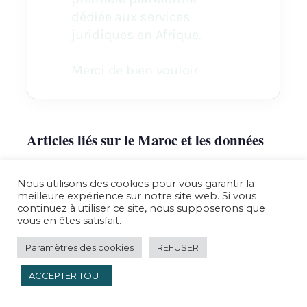
Articles liés sur le Maroc et les données
personnelles
Nous utilisons des cookies pour vous garantir la
meilleure expérience sur notre site web. Si vous
continuez à utiliser ce site, nous supposerons que
vous en êtes satisfait.
MAROC · CRÉATION
Le guide Startup Maroc 2026
Paramètres des cookies
REFUSER
Écosystème, financements, formalités CRI, business
plan complet.
ACCEPTER TOUT
Lire →