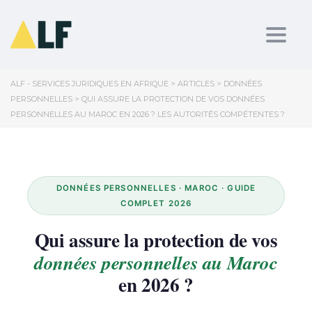
Toggl
ALF - SERVICES JURIDIQUES EN AFRIQUE
>
ARTICLES
>
DONNÉES
PERSONNELLES
>
QUI ASSURE LA PROTECTION DE VOS DONNÉES
PERSONNELLES AU MAROC EN 2026 ? LES AUTORITÉS COMPÉTENTES ?
DONNÉES PERSONNELLES · MAROC · GUIDE
COMPLET 2026
Qui assure la protection de vos
données personnelles au Maroc
en 2026 ?