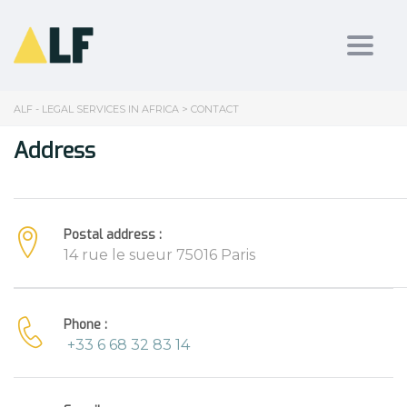
Toggl
ALF - LEGAL SERVICES IN AFRICA
>
CONTACT
Address
Postal address :
14 rue le sueur 75016 Paris
Phone :
+33 6 68 32 83 14