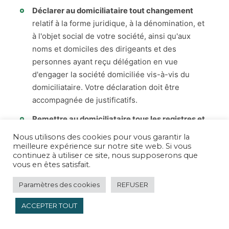
Déclarer au domiciliataire tout changement
relatif à la forme juridique, à la dénomination, et
à l'objet social de votre société, ainsi qu'aux
noms et domiciles des dirigeants et des
personnes ayant reçu délégation en vue
d'engager la société domiciliée vis-à-vis du
domiciliataire. Votre déclaration doit être
accompagnée de justificatifs.
Remettre au domiciliataire tous les registres et
documents requis par la loi
, nécessaires à
Nous utilisons des cookies pour vous garantir la
l'exécution des obligations de votre société.
meilleure expérience sur notre site web. Si vous
continuez à utiliser ce site, nous supposerons que
Informer le domiciliataire de tout litige éventuel
vous en êtes satisfait.
ou de tout procès
auquel vous êtes partie
Paramètres des cookies
REFUSER
concernant votre activité commerciale.
ACCEPTER TOUT
Informer le greffier du tribunal compétent, les
services des impôts, la Trésorerie générale du