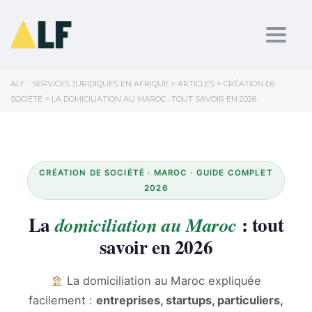
Toggl
ALF - SERVICES JURIDIQUES EN AFRIQUE
>
ARTICLES
>
CRÉATION DE
SOCIÉTÉ
>
LA DOMICILIATION AU MAROC : TOUT SAVOIR EN 2026
CRÉATION DE SOCIÉTÉ · MAROC · GUIDE COMPLET
2026
La
: tout
domiciliation au Maroc
savoir en 2026
La domiciliation au Maroc expliquée
facilement :
entreprises, startups, particuliers,