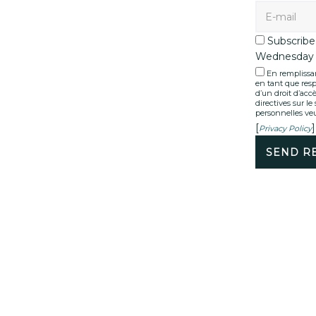
Subscribe 
Wednesday 
En remplissan
en tant que resp
d’un droit d’accè
directives sur l
personnelles veu
[
]
Privacy Policy