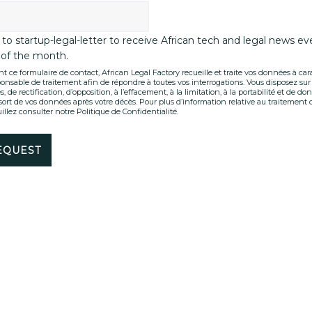
to startup-legal-letter to receive African tech and legal news ev
of the month.
t ce formulaire de contact, African Legal Factory recueille et traite vos données à ca
onsable de traitement afin de répondre à toutes vos interrogations. Vous disposez su
s, de rectification, d’opposition, à l’effacement, à la limitation, à la portabilité et de d
e sort de vos données après votre décès. Pour plus d’information relative au traitemen
illez consulter notre Politique de Confidentialité.
Alternative: