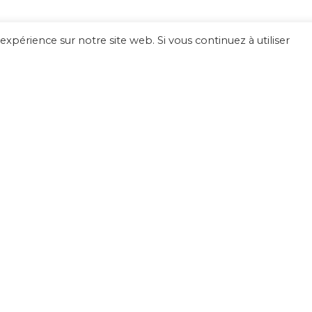
expérience sur notre site web. Si vous continuez à utiliser
LINKS
TRAINING
ABOUT ALF
SUPPORT FOR FIXED COSTS
PERSONAL DATA PROTECTION 
CGUV