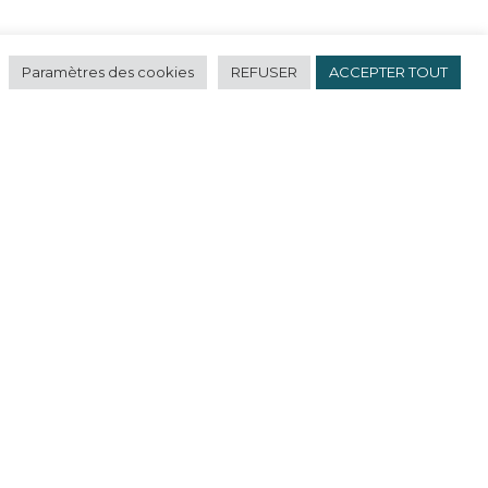
Paramètres des cookies
REFUSER
ACCEPTER TOUT
CONTACT
+33.06.68.32.83.14
formation@africanlegalfactory.com
POLICY