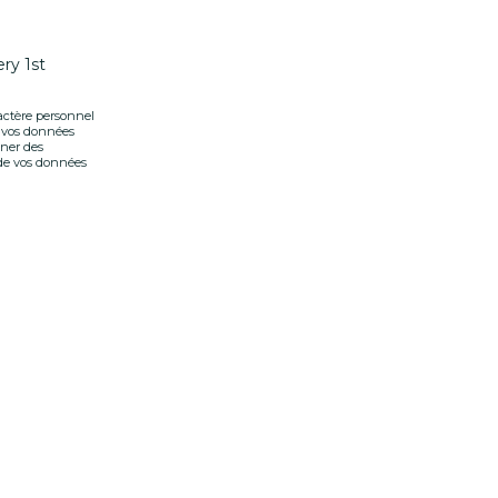
ery 1st
ractère personnel
r vos données
onner des
t de vos données